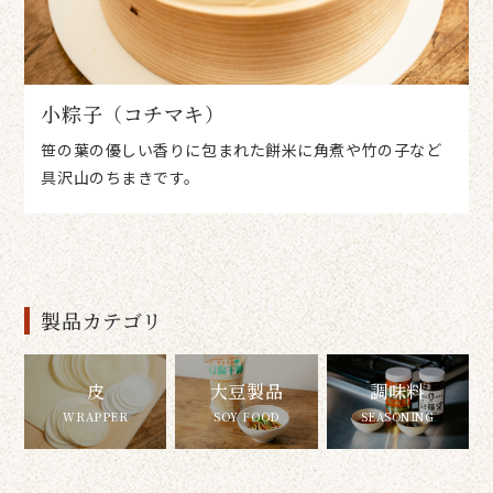
小粽子（コチマキ）
笹の葉の優しい香りに包まれた餅米に角煮や竹の子など
具沢山のちまきです。
製品カテゴリ
皮
大豆製品
調味料
WRAPPER
SOY FOOD
SEASONING